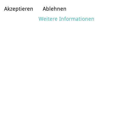
Akzeptieren
Ablehnen
Weitere Informationen
IM SHOP ANSCHAUEN
ZUM KONFIGURATOR
BOOTDETAILS
PASSENDE PADDEL
MEHR BILDER
SHARE