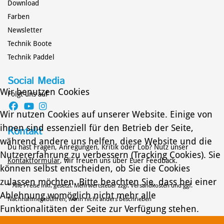
Download
Farben
Newsletter
Technik Boote
POLO-KAJAK
TECHNIK
Technik Paddel
Social Media
Wir benutzen Cookies
Folgt uns auf
Wir nutzen Cookies auf unserer Website. Einige von
ihnen sind essenziell für den Betrieb der Seite,
Kontakt
während andere uns helfen, diese Website und die
Du hast Fragen, Anregungen, Kritik oder Lob? Nutz unser
Nutzererfahrung zu verbessern (Tracking Cookies). Sie
Kontaktformular
, wir freuen uns über Euer Feedback.
können selbst entscheiden, ob Sie die Cookies
zulassen möchten. Bitte beachten Sie, dass bei einer
* Alle Preise inkl. gesetzl. Mehrwertsteuer zzgl. Versandkosten und ggf.
Ablehnung womöglich nicht mehr alle
Nachnahmegebühren, wenn nicht anders beschrieben
Funktionalitäten der Seite zur Verfügung stehen.