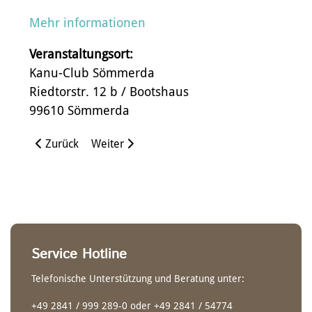
HISTORIE
TOUREN-EINER
REISE- & TESTBERICHTE
ALL OVER EUROPE
Mehr informationen
Ergonom Schaft
Gerader Schaft
Veranstaltungsort:
Kanu-Club Sömmerda
Riedtorstr. 12 b / Bootshaus
99610 Sömmerda
Vorheriger Beitrag: 15.-22.08.26: Seekajaks testen auf
Nächster Beitrag: 04.11.26: Ein Leben im Fl
Zurück
Weiter
Service Hotline
LADENLOKAL
ZWEIER-KAJAKS
SLALOM DOPPELPADDEL
ALLES
Telefonische Unterstützung und Beratung unter:
Ergonom Schaft
+49 2841 / 999 289-0 oder +49 2841 / 54774