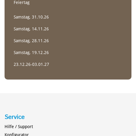
Feiertag
Samstag, 31.10.26
Samstag, 14.11.26
Samstag, 28.11.26
Samstag, 19.12.26
WILDWASSER-EINER
POLO PADDEL
23.12.26-03.01.27
Creeker
Riverrunner
Service
Hilfe / Support
Konfigurator