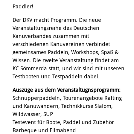
Paddler!
Der DKV macht Programm. Die neue
SEEKAJAK UND TOUREN DOPPELPADDEL
Veranstaltungsreihe des Deutschen
TEAM
SEEKAJAK-EINER
NEU / AKTUELL
RUND UM MOERS
Kanuverbandes zusammen mit
Ergonom Schaft
verschiedenen Kanuvereinen verbindet
Gerader Schaft
gemeinsames Paddeln, Workshops, Spaß &
Wissen. Die zweite Veranstaltung findet am
KC Sömmerda statt, und wir sind mit unseren
Testbooten und Testpaddeln dabei.
Auszüge aus dem Veranstaltugnsprogramm:
Schnupperpaddeln, Tourenangebote Rafting
und Kanuwandern, Technikkurse Slalom,
Wildwasser, SUP
Testevent für Boote, Paddel und Zubehör
Barbeque und Filmabend
WILDWASSER DOPPELPADDEL