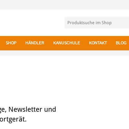
SHOP
HÄNDLER
KANUSCHULE
KONTAKT
BLOG
NACHHAL
HTE
LADENLOKAL
ZWEIER-KAJAKS
SLALOM DOPPELPADDEL
ALLES
CANADIE
RENNSPO
oge, Newsletter und
DOPPELP
Ergonom Schaft
ortgerät.
Gerader Schaft