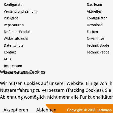
Montageanleitung
Schwimmhilfen
11.12.2024
Konfigurator
Das Team
Perception
18.01.2018
Zuletzt aktualisiert:
0,2 MB
Steueranlage mit
5,56 MB
Versand und Zahlung
Aktuelles
Dateigröße:
Steuervorbereitung
Rückgabe
Konfigurator
Zuletzt aktualisiert:
Allgemeine
Dateigröße:
Reparaturen
Download
Sicherheitshinweise
10.12.2024
Defektes Produkt
Farben
Zuletzt aktualisiert:
0,7 MB
Montageanleitung
Dateigröße:
Widerrufsrecht
Newsletter
Contour
MB
Rückenpolster
Datenschutz
Technik Boote
Zuletzt aktualisiert:
Kontakt
Technik Paddel
Dateigröße:
AGB
Impressum
Montage der Vario-
Rückenlehne
MB
Wir benutzen Cookies
Benutzerhandbuch
Zuletzt aktualisiert:
Dateigröße:
Wir nutzen Cookies auf unserer Website. Einige von ih
Nutzererfahrung zu verbessern (Tracking Cookies). Sie
Reparatur
Ablehnung womöglich nicht mehr alle Funktionalitäten
Deckschickt (Gelcoat)
18.01.2018
Zuletzt aktualisiert:
5,56 MB
Dateigröße:
Akzeptieren
Ablehnen
Copyright © 2018 Lettmann 