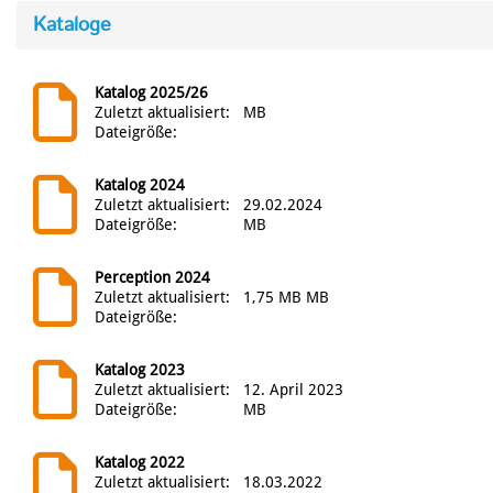
Kataloge
Katalog 2025/26
Zuletzt aktualisiert:
MB
Dateigröße:
Katalog 2024
MARATHON-EINER
STECHPADDEL
POLO-KAJAK
TECHNIK
Zuletzt aktualisiert:
29.02.2024
Dateigröße:
MB
Perception 2024
Zuletzt aktualisiert:
1,75 MB MB
Dateigröße:
Katalog 2023
Zuletzt aktualisiert:
12. April 2023
Dateigröße:
MB
Katalog 2022
Zuletzt aktualisiert:
18.03.2022