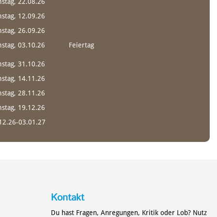
stag, 22.08.26
stag, 12.09.26
DOWNLOAD
DOWNLOAD
stag, 26.09.26
stag, 03.10.26
Feiertag
stag, 31.10.26
DOWNLOAD
DOWNLOAD
stag, 14.11.26
stag, 28.11.26
stag, 19.12.26
12.26-03.01.27
DOWNLOAD
DOWNLOAD
DOWNLOAD
DOWNLOAD
Kontakt
Du hast Fragen, Anregungen, Kritik oder Lob? Nutz