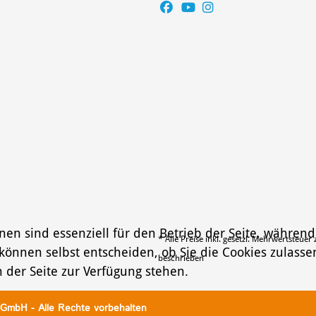
nen sind essenziell für den Betrieb der Seite, währen
* Alle Preise inkl. gesetzl. Mehrwertsteu
 können selbst entscheiden, ob Sie die Cookies zulasse
beschrieben
 der Seite zur Verfügung stehen.
GmbH - Alle Rechte vorbehalten