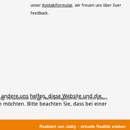
DOWNLOAD
unser
Kontaktformular
, wir freuen uns über Euer
Feedback.
DOWNLOAD
DOWNLOAD
DOWNLOAD
DOWNLOAD
d andere uns helfen, diese Website und die
er zzgl. Versandkosten und ggf. Nachnahmegebühren, wenn nicht anders
n möchten. Bitte beachten Sie, dass bei einer
DOWNLOAD
Realisiert von viality - virtuelle Realität erleben