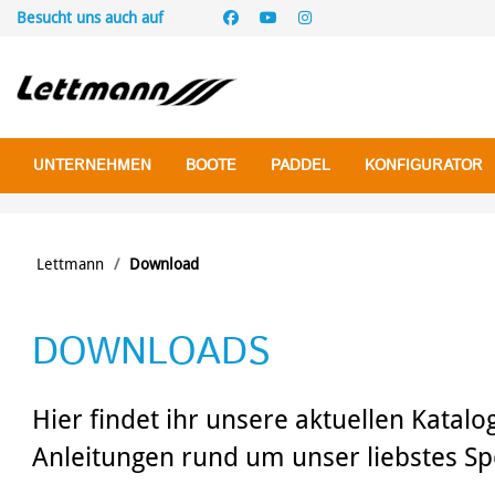
Besucht uns auch auf
UNTERNEHMEN
BOOTE
PADDEL
KONFIGURATOR
Lettmann
Download
DOWNLOADS
SEEKAJAK UND TOUREN
WILDWASSER
TEAM
SEEKAJAK-EINER
NEU / AKTUELL
RUND UM MOERS
HISTORIE
TOUREN-EINER
REISE- & TESTBERIC
ALL OVER EUROPE
DOPPELPADDEL
DOPPELPADDEL
Hier findet ihr unsere aktuellen Katal
Ergonom Schaft
Ergonom Schaft
Anleitungen rund um unser liebstes Sp
Gerader Schaft
Gerader Schaft