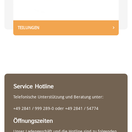
Gerader Schaft
TEILUNGEN
Service Hotline
NACHHALTIGKEIT
CANADIER
RENNSPORT DOPPELPADDEL
Telefonische Unterstützung und Beratung unter:
+49 2841 / 999 289-0 oder +49 2841 / 54774
Öffnungszeiten
Unser Ladengeschäft und die Hotline sind zu folgenden