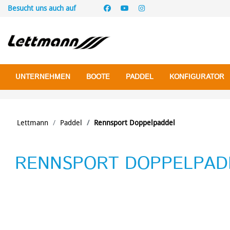
Besucht uns auch auf
UNTERNEHMEN
BOOTE
PADDEL
KONFIGURATOR
Lettmann
Paddel
Rennsport Doppelpaddel
RENNSPORT DOPPELPAD
SEEKAJAK UND TOUREN
WILDWASSER
TEAM
SEEKAJAK-EINER
NEU / AKTUELL
RUND UM MOERS
HISTORIE
TOUREN-EINER
REISE- & TESTBERIC
ALL OVER EUROPE
DOPPELPADDEL
DOPPELPADDEL
Ergonom Schaft
Ergonom Schaft
Gerader Schaft
Gerader Schaft