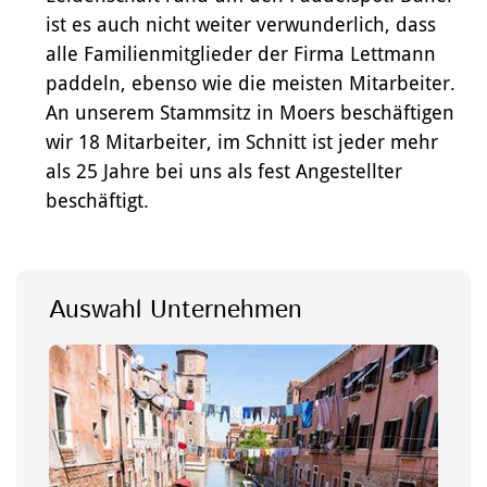
ist es auch nicht weiter verwunderlich, dass
alle Familienmitglieder der Firma Lettmann
paddeln, ebenso wie die meisten Mitarbeiter.
SEEKAJAK UND TOUREN DOPPELPADDEL
TEAM
SEEKAJAK-EINER
NEU / AKTUELL
RUND UM MOERS
An unserem Stammsitz in Moers beschäftigen
wir 18 Mitarbeiter, im Schnitt ist jeder mehr
Ergonom Schaft
als 25 Jahre bei uns als fest Angestellter
Gerader Schaft
beschäftigt.
Auswahl Unternehmen
WILDWASSER DOPPELPADDEL