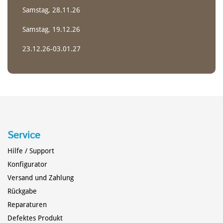
Samstag, 28.11.26
Samstag, 19.12.26
23.12.26-03.01.27
POLO-KAJAK
TECHNIK
Service
Hilfe / Support
Konfigurator
Versand und Zahlung
Rückgabe
Reparaturen
Defektes Produkt