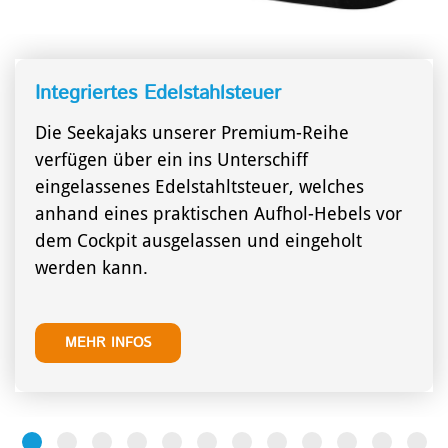
SEEKAJAK UND TOUREN DOPPELPADDEL
Integriertes Edelstahlsteuer
TEAM
SEEKAJAK-EINER
NEU / AKTUELL
RUND UM MOERS
Ergonom Schaft
Die Seekajaks unserer Premium-Reihe
Gerader Schaft
verfügen über ein ins Unterschiff
eingelassenes Edelstahltsteuer, welches
anhand eines praktischen Aufhol-Hebels vor
dem Cockpit ausgelassen und eingeholt
werden kann.
MEHR INFOS
WILDWASSER DOPPELPADDEL