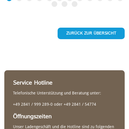
HISTORIE
TOUREN-EINER
REISE- & TESTBERICHTE
ALL OVER EUROPE
Ergonom Schaft
Gerader Schaft
ZURÜCK ZUR ÜBERSICHT
Service Hotline
Telefonische Unterstützung und Beratung unter:
+49 2841 / 999 289-0 oder +49 2841 / 54774
LADENLOKAL
ZWEIER-KAJAKS
SLALOM DOPPELPADDEL
ALLES
Öffnungszeiten
Ergonom Schaft
Unser Ladengeschäft und die Hotline sind zu folgenden